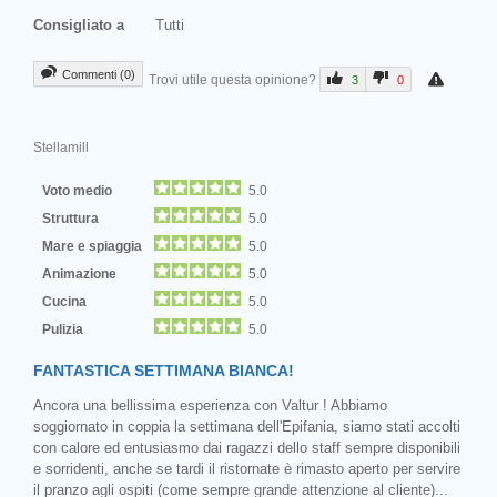
Consigliato a
Tutti
Commenti (0)
Trovi utile questa opinione?
3
0
Stellamill
Voto medio
5.0
Struttura
5.0
Mare e spiaggia
5.0
Animazione
5.0
Cucina
5.0
Pulizia
5.0
FANTASTICA SETTIMANA BIANCA!
Ancora una bellissima esperienza con Valtur ! Abbiamo
soggiornato in coppia la settimana dell'Epifania, siamo stati accolti
con calore ed entusiasmo dai ragazzi dello staff sempre disponibili
e sorridenti, anche se tardi il ristornate è rimasto aperto per servire
il pranzo agli ospiti (come sempre grande attenzione al cliente)...