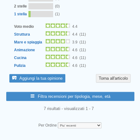
2 stelle
(0)
1 stella
(1)
Voto medio
4.4
Struttura
4.4 (11)
Mare e spiaggia
3.9 (11)
Animazione
4.6 (11)
Cucina
4.6 (11)
Pulizia
4.6 (11)
Aggiungi la tua opinione
Torna all'articolo
Filtra recensioni per tipologia, mese, età
7 risultati - visualizzati 1 - 7
Per Ordine