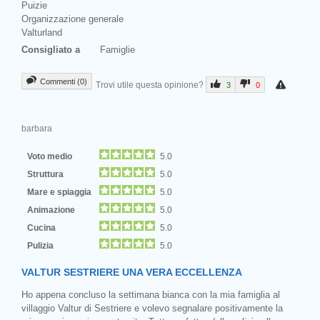
Puizie
Organizzazione generale
Valturland
Consigliato a
Famiglie
Commenti (0)
Trovi utile questa opinione?
3
0
barbara
Voto medio
5.0
Struttura
5.0
Mare e spiaggia
5.0
Animazione
5.0
Cucina
5.0
Pulizia
5.0
VALTUR SESTRIERE UNA VERA ECCELLENZA
Ho appena concluso la settimana bianca con la mia famiglia al
villaggio Valtur di Sestriere e volevo segnalare positivamente la