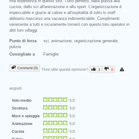
mia esperienza in questo sito. Tutto perfetto, dalla pulizia alla
cucina, dallo sci all'animazione e allo sport. L'organizzazione è
impeccabile e grazie al calore e all'ospitalità di tutto lo staff
abbiamo trascorso una vacanza indimenticabile. Complimenti
veramente a tutti e sicuramente tornerò con questo toru operator in
altri loro villaggi.
Punto di forza
sci, animazione, organizzazione generale,
pulizia
Consigliato a
Famiglie
Commenti (0)
Trovi utile questa opinione?
3
0
angiulli
Voto medio
5.0
Struttura
5.0
Mare e spiaggia
5.0
Animazione
5.0
Cucina
5.0