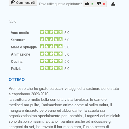
Commenti (0)
Trovi utile questa opinione?
3
0
fabio
Voto medio
5.0
Struttura
5.0
Mare e spiaggia
5.0
Animazione
5.0
Cucina
5.0
Pulizia
5.0
OTTIMO
Premesso che ho girato parecchi villaggi ed a sestriere sono stato
a capodanno 2009/2010:
la struttura è molto bella con una vista favolosa, le camere
mediocri ma pulite, l'animazione ottima come al solito valtur, il
mangiare discreto però vario ed abbondante, la scuola sci
organizzatissima specialmente per i bambini, i ragazzi del miniclub
sono disponibilissimi, aiutano i bambini anche ad indossare gli
scarponi da sci, ho trovato il bar molto caro, l'unica pecca di