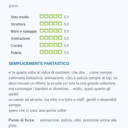
gianni
Voto medio
5.0
Struttura
5.0
Mare e spiaggia
5.0
Animazione
5.0
Cucina
5.0
Pulizia
5.0
SEMPLICEMENTE FANTASTICO
e' la quarta volta al valtur di sestriere, che dire... come sempre
settimana fantastica; animazione, cibo e pulizia sempre al top; se
devo trovare un difetto la scuola sci non fa una grande selezione,
ma comunque i bambini si divertono... molto, quasi quanto gli
adulti!
un saluto ad alceste, zia roby e a tutto o staff, gentili e disponibili
sempre.
spero che ci sara' una quinta volta!
Punto di forza
animazione, pulizia, cibo, posizione vicina alle
piste