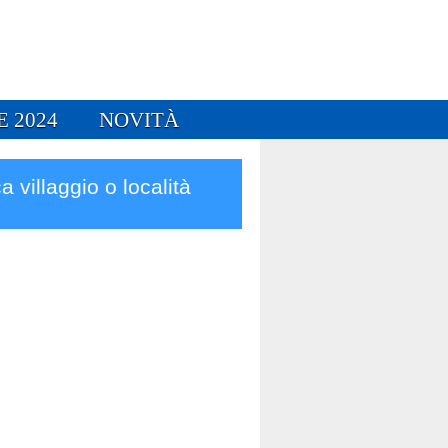
E 2024
NOVITÀ
a villaggio o località