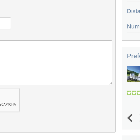
Dist
Num
Pref
Hotel San Sicario Majestic
POSIZIONE - L'Hotel San Sicario
Majestic, villaggio turistico proposto da
Bluserena,...
2.9
(
3
)
1
2
3
4