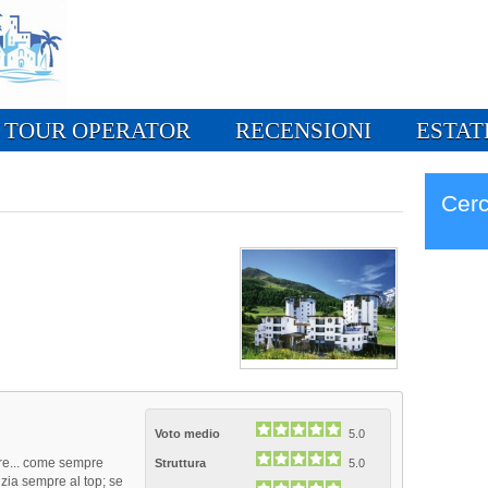
TOUR OPERATOR
RECENSIONI
ESTAT
Cerc
Voto medio
5.0
dire... come sempre
Struttura
5.0
izia sempre al top; se