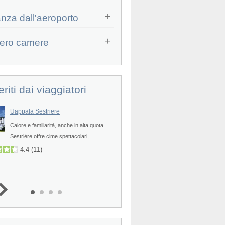
Prev
anza dall'aeroporto
ero camere
eriti dai viaggiatori
Uappala Sestriere
Aurum Hotel Torre Sestriere
Calore e familiarità, anche in alta quota.
POSIZIONE - L'Hotel Torre Ross
Prev
Sestrière offre cime spettacolari,...
villaggio proposto dal gruppo Au
sorge...
4.4
(
11
)
3.3
(
6
)