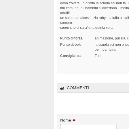
devo trovare un difetto la scuola sci non fa
ma comunque i bambini si divertono... molto
adulti!
un saluto ad alceste, zia roby e a tutto o staff
sempre.
spero che ci sara' una quinta volta!
Punto di forza
animazione, pulizia, c
Punto debole
la scuola sci non e' pe
per i bambini.
Consigliato a
Tutti
COMMENTI
Nome