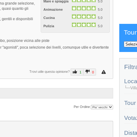
Mare e spiaggia
5.0
 una grande selezione,
, quasi quanto gli
Animazione
5.0
Cucina
5.0
, gentili e disponibili
Pulizia
5.0
Tour
ibo, posizione vicina alle piste
r "agonisti", poca selezione dei livelli, comunque utile e divertente
Filtr
Trovi utile questa opinione?
1
0
Local
└─Villa
Tour
Per Ordine
Vota
Dist