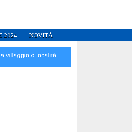
E 2024
NOVITÀ
a villaggio o località