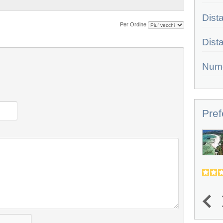
Dist
Per Ordine
Dist
Num
Pref
Bravo Garoda
POSIZIONE - Il Bravo Garoda (ex
Garoda Resort Swan Club), sorge...
4.2
4.1
(
12
)
1
2
3
4
5