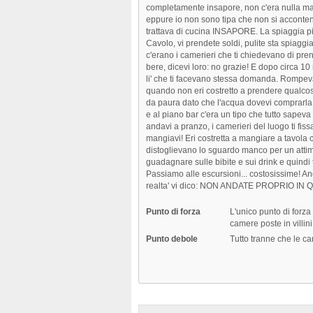
completamente insapore, non c'era nulla ma
eppure io non sono tipa che non si accontent
trattava di cucina INSAPORE. La spiaggia p
Cavolo, vi prendete soldi, pulite sta spiagg
c'erano i camerieri che ti chiedevano di pr
bere, dicevi loro: no grazie! E dopo circa 1
li' che ti facevano stessa domanda. Rompeva
quando non eri costretto a prendere qualcosa 
da paura dato che l'acqua dovevi comprarla
e al piano bar c'era un tipo che tutto sape
andavi a pranzo, i camerieri del luogo ti fi
mangiavi! Eri costretta a mangiare a tavola 
distoglievano lo sguardo manco per un attimo
guadagnare sulle bibite e sui drink e quindi
Passiamo alle escursioni... costosissime! And
realta' vi dico: NON ANDATE PROPRIO IN
Punto di forza
L'unico punto di forza 
camere poste in villini
Punto debole
Tutto tranne che le ca