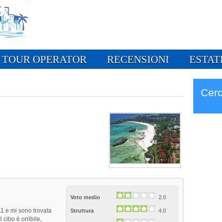
TOUR OPERATOR
RECENSIONI
ESTAT
Cerc
Voto medio
2.0
11 e mi sono trovata
Struttura
4.0
cibo è orribile,