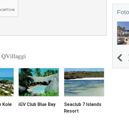
Foto
u QVillaggi
1
2
3
4
Next
e Kole
iGV Club Blue Bay
Seaclub 7 Islands
Resort