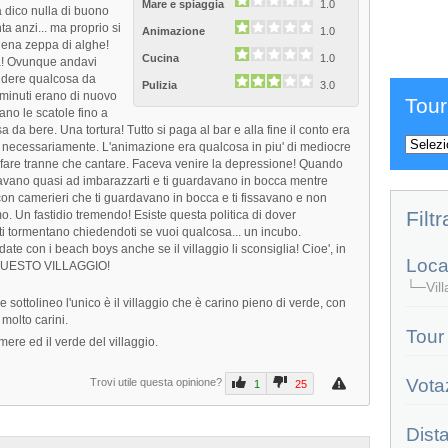
Mare e spiaggia
1.0
 dico nulla di buono
a anzi... ma proprio si
Animazione
1.0
iena zeppa di alghe!
Cucina
1.0
ia! Ovunque andavi
endere qualcosa da
Pulizia
3.0
0 minuti erano di nuovo
Tour
no le scatole fino a
da bere. Una tortura! Tutto si paga al bar e alla fine il conto era
 necessariamente. L'animazione era qualcosa in piu' di mediocre
va fare tranne che cantare. Faceva venire la depressione! Quando
ssavano quasi ad imbarazzarti e ti guardavano in bocca mentre
con camerieri che ti guardavano in bocca e ti fissavano e non
Filtr
. Un fastidio tremendo! Esiste questa politica di dover
 ti tormentano chiedendoti se vuoi qualcosa... un incubo.
ate con i beach boys anche se il villaggio li sconsiglia! Cioe', in
Local
 QUESTO VILLAGGIO!
└─Villa
e sottolineo l'unico è il villaggio che è carino pieno di verde, con
 molto carini.
Tour
mere ed il verde del villaggio.
Vota
Trovi utile questa opinione?
1
25
Dist