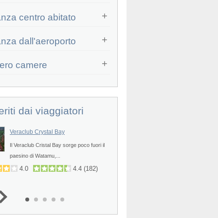
anza centro abitato
Prev
anza dall'aeroporto
ero camere
eriti dai viaggiatori
Veraclub Crystal Bay
Seaclub Kole Kole
Prev
Il Veraclub Cristal Bay sorge poco fuori il
Il SeaClub Kole Kole sorge a Dia
paesino di Watamu,...
in un punto...
4.0
4.4
(
182
)
4.2
4.4
(