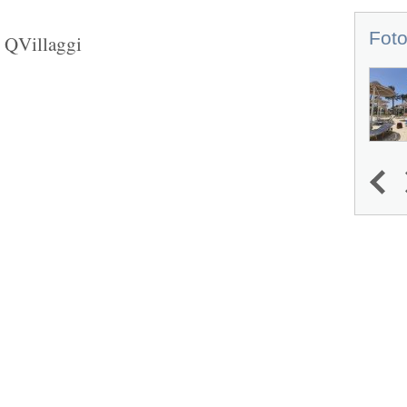
Foto
u QVillaggi
1
2
3
4
Next