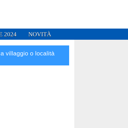
E 2024
NOVITÀ
a villaggio o località