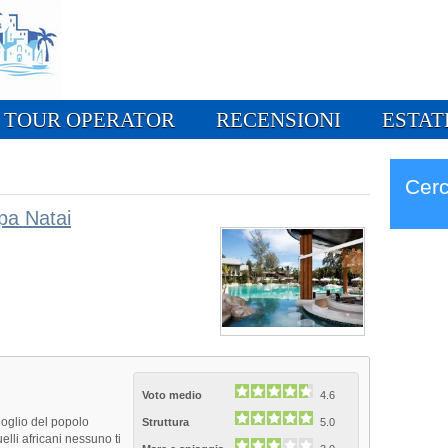
TOUR OPERATOR
RECENSIONI
ESTAT
Cerc
pa Natai
Voto medio
4.6
goglio del popolo
Struttura
5.0
elli africani nessuno ti