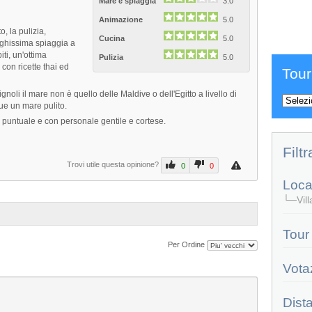
Mare e spiaggia
3.0
Animazione
5.0
o, la pulizia,
Cucina
5.0
nghissima spiaggia a
ti, un'ottima
Pulizia
5.0
con ricette thai ed
Tour
noli il mare non è quello delle Maldive o dell'Egitto a livello di
e un mare pulito.
 puntuale e con personale gentile e cortese.
Filtr
Trovi utile questa opinione?
0
0
Local
└─Villa
Tour
Per Ordine
Vota
Dist