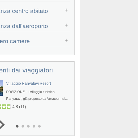
anza centro abitato
Prev
anza dall'aeroporto
ero camere
eriti dai viaggiatori
Villaggio Ranyatavi Resort
MaiKhao Dream Resort & Spa
Prev
POSIZIONE - Il villaggio turistico
POSIZIONE - Il MaiKhao Dream 
Ranyatavi, già proposto da Veratour nel...
Spa Natai, villaggio in...
4.8
(
11
)
4.5
(
10
)