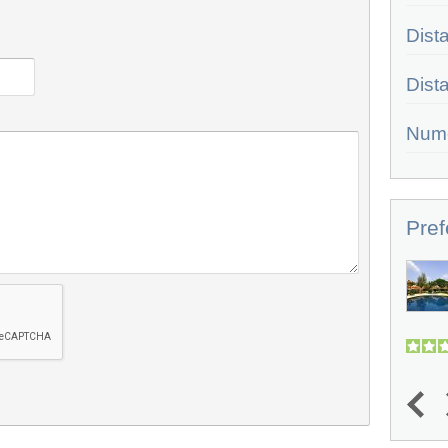
Dist
Dist
Num
Pref
The Nai Harn
POSIZIONE - Il The Nai Harn, già
proposto da Alpitour nella...
4.4
(
1
)
1
2
3
4
5