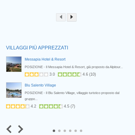
Prev
VILLAGGI PIÙ APPREZZATI
Messapia Hotel & Resort
POSIZIONE - Il Messapia Hotel & Resort, già proposto da Alpitour...
3.0
4.6
(
10
)
Blu Salento Village
POSIZIONE - Il Blu Salento Village, villaggio turistico proposto dal
gruppo...
4.2
4.5
(
7
)
5
6