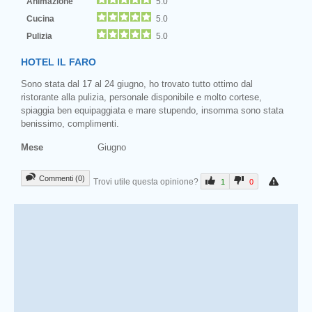
Animazione
5.0
Cucina
5.0
Pulizia
5.0
HOTEL IL FARO
Sono stata dal 17 al 24 giugno, ho trovato tutto ottimo dal
ristorante alla pulizia, personale disponibile e molto cortese,
spiaggia ben equipaggiata e mare stupendo, insomma sono stata
benissimo, complimenti.
Mese
Giugno
Commenti (0)
Trovi utile questa opinione?
1
0