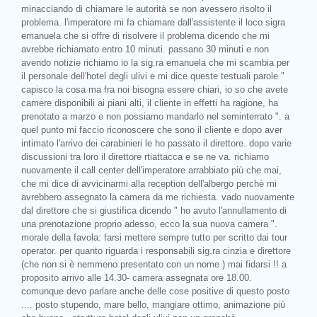
minacciando di chiamare le autorità se non avessero risolto il
problema. l'imperatore mi fa chiamare dall'assistente il loco sigra
emanuela che si offre di risolvere il problema dicendo che mi
avrebbe richiamato entro 10 minuti. passano 30 minuti e non
avendo notizie richiamo io la sig.ra emanuela che mi scambia per
il personale dell'hotel degli ulivi e mi dice queste testuali parole "
capisco la cosa ma fra noi bisogna essere chiari, io so che avete
camere disponibili ai piani alti, il cliente in effetti ha ragione, ha
prenotato a marzo e non possiamo mandarlo nel seminterrato ". a
quel punto mi faccio riconoscere che sono il cliente e dopo aver
intimato l'arrivo dei carabinieri le ho passato il direttore. dopo varie
discussioni tra loro il direttore rtiattacca e se ne va. richiamo
nuovamente il call center dell'imperatore arrabbiato più che mai,
che mi dice di avvicinarmi alla reception dell'albergo perchè mi
avrebbero assegnato la camera da me richiesta. vado nuovamente
dal direttore che si giustifica dicendo " ho avuto l'annullamento di
una prenotazione proprio adesso, ecco la sua nuova camera ".
morale della favola: farsi mettere sempre tutto per scritto dai tour
operator. per quanto riguarda i responsabili sig.ra cinzia e direttore
(che non si è nemmeno presentato con un nome ) mai fidarsi !! a
proposito arrivo alle 14.30- camera assegnata ore 18.00.
comunque devo parlare anche delle cose positive di questo posto
.... posto stupendo, mare bello, mangiare ottimo, animazione più