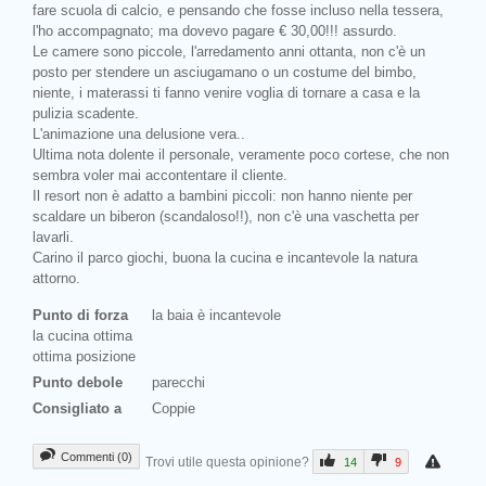
fare scuola di calcio, e pensando che fosse incluso nella tessera,
l'ho accompagnato; ma dovevo pagare € 30,00!!! assurdo.
Le camere sono piccole, l'arredamento anni ottanta, non c'è un
posto per stendere un asciugamano o un costume del bimbo,
niente, i materassi ti fanno venire voglia di tornare a casa e la
pulizia scadente.
L'animazione una delusione vera..
Ultima nota dolente il personale, veramente poco cortese, che non
sembra voler mai accontentare il cliente.
Il resort non è adatto a bambini piccoli: non hanno niente per
scaldare un biberon (scandaloso!!), non c'è una vaschetta per
lavarli.
Carino il parco giochi, buona la cucina e incantevole la natura
attorno.
Punto di forza
la baia è incantevole
la cucina ottima
ottima posizione
Punto debole
parecchi
Consigliato a
Coppie
Commenti (0)
Trovi utile questa opinione?
14
9