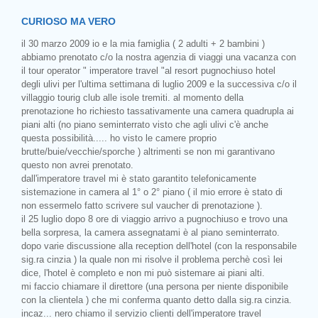
CURIOSO MA VERO
il 30 marzo 2009 io e la mia famiglia ( 2 adulti + 2 bambini )
abbiamo prenotato c/o la nostra agenzia di viaggi una vacanza con
il tour operator " imperatore travel "al resort pugnochiuso hotel
degli ulivi per l'ultima settimana di luglio 2009 e la successiva c/o il
villaggio tourig club alle isole tremiti. al momento della
prenotazione ho richiesto tassativamente una camera quadrupla ai
piani alti (no piano seminterrato visto che agli ulivi c'è anche
questa possibilità..... ho visto le camere proprio
brutte/buie/vecchie/sporche ) altrimenti se non mi garantivano
questo non avrei prenotato.
dall'imperatore travel mi è stato garantito telefonicamente
sistemazione in camera al 1° o 2° piano ( il mio errore è stato di
non essermelo fatto scrivere sul vaucher di prenotazione ).
il 25 luglio dopo 8 ore di viaggio arrivo a pugnochiuso e trovo una
bella sorpresa, la camera assegnatami è al piano seminterrato.
dopo varie discussione alla reception dell'hotel (con la responsabile
sig.ra cinzia ) la quale non mi risolve il problema perchè così lei
dice, l'hotel è completo e non mi può sistemare ai piani alti.
mi faccio chiamare il direttore (una persona per niente disponibile
con la clientela ) che mi conferma quanto detto dalla sig.ra cinzia.
incaz... nero chiamo il servizio clienti dell'imperatore travel