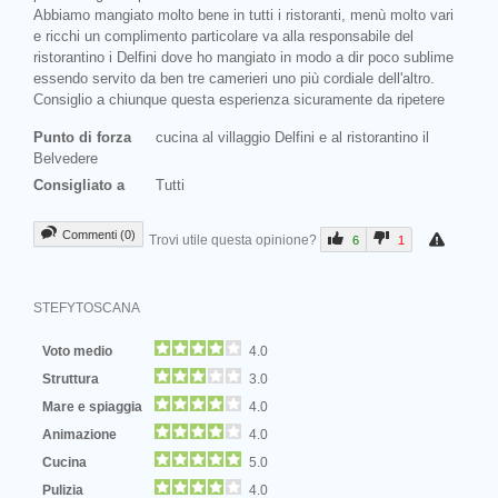
Abbiamo mangiato molto bene in tutti i ristoranti, menù molto vari
e ricchi un complimento particolare va alla responsabile del
ristorantino i Delfini dove ho mangiato in modo a dir poco sublime
essendo servito da ben tre camerieri uno più cordiale dell'altro.
Consiglio a chiunque questa esperienza sicuramente da ripetere
Punto di forza
cucina al villaggio Delfini e al ristorantino il
Belvedere
Consigliato a
Tutti
Commenti (0)
Trovi utile questa opinione?
6
1
STEFYTOSCANA
Voto medio
4.0
Struttura
3.0
Mare e spiaggia
4.0
Animazione
4.0
Cucina
5.0
Pulizia
4.0