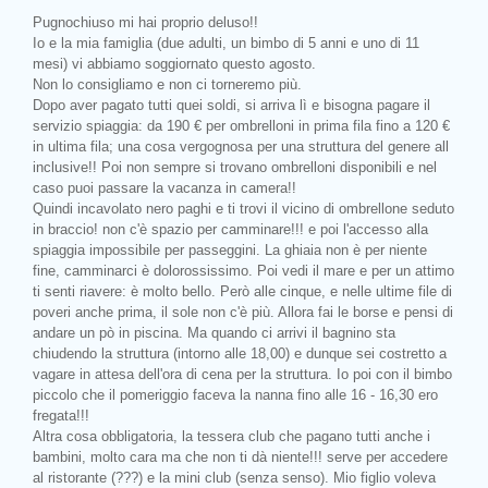
Pugnochiuso mi hai proprio deluso!!
Io e la mia famiglia (due adulti, un bimbo di 5 anni e uno di 11
mesi) vi abbiamo soggiornato questo agosto.
Non lo consigliamo e non ci torneremo più.
Dopo aver pagato tutti quei soldi, si arriva lì e bisogna pagare il
servizio spiaggia: da 190 € per ombrelloni in prima fila fino a 120 €
in ultima fila; una cosa vergognosa per una struttura del genere all
inclusive!! Poi non sempre si trovano ombrelloni disponibili e nel
caso puoi passare la vacanza in camera!!
Quindi incavolato nero paghi e ti trovi il vicino di ombrellone seduto
in braccio! non c'è spazio per camminare!!! e poi l'accesso alla
spiaggia impossibile per passeggini. La ghiaia non è per niente
fine, camminarci è dolorossissimo. Poi vedi il mare e per un attimo
ti senti riavere: è molto bello. Però alle cinque, e nelle ultime file di
poveri anche prima, il sole non c'è più. Allora fai le borse e pensi di
andare un pò in piscina. Ma quando ci arrivi il bagnino sta
chiudendo la struttura (intorno alle 18,00) e dunque sei costretto a
vagare in attesa dell'ora di cena per la struttura. Io poi con il bimbo
piccolo che il pomeriggio faceva la nanna fino alle 16 - 16,30 ero
fregata!!!
Altra cosa obbligatoria, la tessera club che pagano tutti anche i
bambini, molto cara ma che non ti dà niente!!! serve per accedere
al ristorante (???) e la mini club (senza senso). Mio figlio voleva