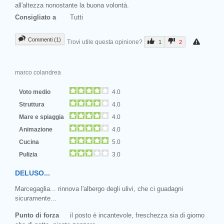
all'altezza nonostante la buona volontà.
Consigliato a
Tutti
Commenti (1)
Trovi utile questa opinione?
1
2
marco colandrea
Voto medio
4.0
Struttura
4.0
Mare e spiaggia
4.0
Animazione
4.0
Cucina
5.0
Pulizia
3.0
DELUSO...
Marcegaglia... rinnova l'albergo degli ulivi, che ci guadagni
sicuramente...
Punto di forza
il posto è incantevole, freschezza sia di giorno