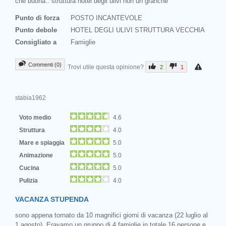
che buona.. struttura hotel degli ulivi non un granchè
Punto di forza
POSTO INCANTEVOLE
Punto debole
HOTEL DEGLI ULIVI STRUTTURA VECCHIA
Consigliato a
Famiglie
Commenti (0)
Trovi utile questa opinione?
2
1
stabia1962
Voto medio
4.6
Struttura
4.0
Mare e spiaggia
5.0
Animazione
5.0
Cucina
5.0
Pulizia
4.0
VACANZA STUPENDA
sono appena tornato da 10 magnifici giorni di vacanza (22 luglio al
1 agosto). Eravamo un gruppo di 4 famiglie in totale 16 persone e