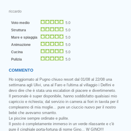
riccardo
Voto medio
5.0
Struttura
5.0
Mare e spiaggia
5.0
Animazione
5.0
Cucina
5.0
Pulizia
5.0
COMMENTO
Ho soggiornato al Pugno chiuso resort dal 01/08 al 22/08 una
settimana agli Ulivi, una al Faro e l'ultima al villaggio i Delfini e
devo dire che è stata una escalation di piacere e divertimeneto.
Il personale è super disponibile, hanno soddisfatto qualsiasi mio
capriccio e richiesta; dal servizio in camera ai fiori in tavola per il
compleanno di mia moglie... pure un ciuccio nuovo per il nostro
bebè che avevamo smarrito.
Le piscine sempre ordinate e pulite.
Il posto è completamente immerso in un verde rilassante e c'è
pure il cinghiale porta-fortuna di nome Gino... W GINO!!!