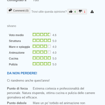
Consigliato a
Tutti
Commenti (0)
Trovi utile questa opinione?
4
1
silvano
Voto medio
4.6
Struttura
5.0
Mare e spiaggia
4.0
Animazione
4.0
Cucina
5.0
Pulizia
5.0
DA NON PERDERE!
Ci riandremo anche quest'anno!
Punto di forza
Estrema cortesia e professionalità del
personale. Natura stupenda, ottima cucina e pulizia delle camere
giornaliera ed efficace.
Punto debole
Mare un po' torbido ed animazione non