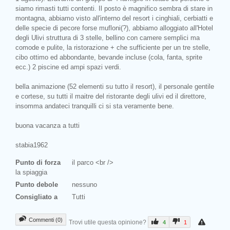
siamo rimasti tutti contenti. Il posto è magnifico sembra di stare in
montagna, abbiamo visto all'interno del resort i cinghiali, cerbiatti e
delle specie di pecore forse mufloni(?), abbiamo alloggiato all'Hotel
degli Ulivi struttura di 3 stelle, bellino con camere semplici ma
comode e pulite, la ristorazione + che sufficiente per un tre stelle,
cibo ottimo ed abbondante, bevande incluse (cola, fanta, sprite
ecc.) 2 piscine ed ampi spazi verdi.
bella animazione (52 elementi su tutto il resort), il personale gentile
e cortese, su tutti il maitre del ristorante degli ulivi ed il direttore,
insomma andateci tranquilli ci si sta veramente bene.
buona vacanza a tutti
stabia1962
Punto di forza
il parco <br />
la spiaggia
Punto debole
nessuno
Consigliato a
Tutti
Commenti (0)
Trovi utile questa opinione?
4
1