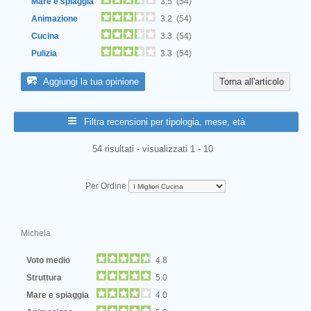
Mare e spiaggia
3.5 (54)
Animazione
3.2 (54)
Cucina
3.3 (54)
Pulizia
3.3 (54)
Aggiungi la tua opinione
Torna all'articolo
Filtra recensioni per tipologia, mese, età
54 risultati - visualizzati 1 - 10
Per Ordine
Michela
Voto medio
4.8
Struttura
5.0
Mare e spiaggia
4.0