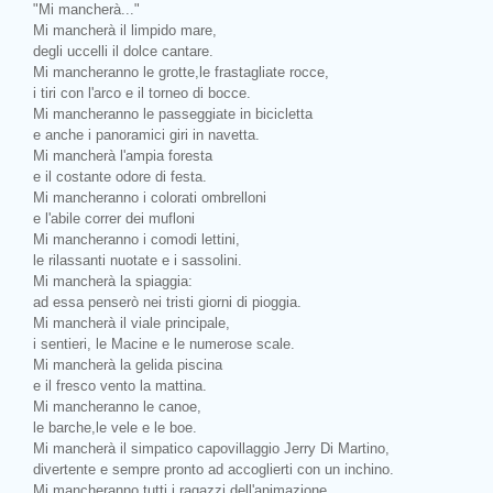
"Mi mancherà..."
Mi mancherà il limpido mare,
degli uccelli il dolce cantare.
Mi mancheranno le grotte,le frastagliate rocce,
i tiri con l'arco e il torneo di bocce.
Mi mancheranno le passeggiate in bicicletta
e anche i panoramici giri in navetta.
Mi mancherà l'ampia foresta
e il costante odore di festa.
Mi mancheranno i colorati ombrelloni
e l'abile correr dei mufloni
Mi mancheranno i comodi lettini,
le rilassanti nuotate e i sassolini.
Mi mancherà la spiaggia:
ad essa penserò nei tristi giorni di pioggia.
Mi mancherà il viale principale,
i sentieri, le Macine e le numerose scale.
Mi mancherà la gelida piscina
e il fresco vento la mattina.
Mi mancheranno le canoe,
le barche,le vele e le boe.
Mi mancherà il simpatico capovillaggio Jerry Di Martino,
divertente e sempre pronto ad accoglierti con un inchino.
Mi mancheranno tutti i ragazzi dell'animazione,