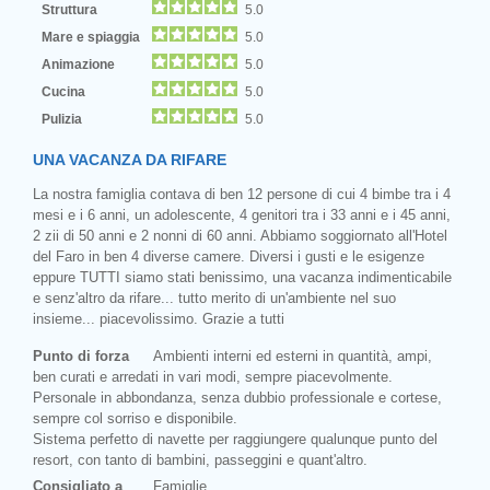
Struttura
5.0
Mare e spiaggia
5.0
Animazione
5.0
Cucina
5.0
Pulizia
5.0
UNA VACANZA DA RIFARE
La nostra famiglia contava di ben 12 persone di cui 4 bimbe tra i 4
mesi e i 6 anni, un adolescente, 4 genitori tra i 33 anni e i 45 anni,
2 zii di 50 anni e 2 nonni di 60 anni. Abbiamo soggiornato all'Hotel
del Faro in ben 4 diverse camere. Diversi i gusti e le esigenze
eppure TUTTI siamo stati benissimo, una vacanza indimenticabile
e senz'altro da rifare... tutto merito di un'ambiente nel suo
insieme... piacevolissimo. Grazie a tutti
Punto di forza
Ambienti interni ed esterni in quantità, ampi,
ben curati e arredati in vari modi, sempre piacevolmente.
Personale in abbondanza, senza dubbio professionale e cortese,
sempre col sorriso e disponibile.
Sistema perfetto di navette per raggiungere qualunque punto del
resort, con tanto di bambini, passeggini e quant'altro.
Consigliato a
Famiglie