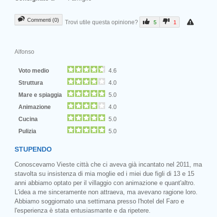
Commenti (0)
Trovi utile questa opinione?
5
1
Alfonso
Voto medio
4.6
Struttura
4.0
Mare e spiaggia
5.0
Animazione
4.0
Cucina
5.0
Pulizia
5.0
STUPENDO
Conoscevamo Vieste città che ci aveva già incantato nel 2011, ma
stavolta su insistenza di mia moglie ed i miei due figli di 13 e 15
anni abbiamo optato per il villaggio con animazione e quant'altro.
L'idea a me sinceramente non attraeva, ma avevano ragione loro.
Abbiamo soggiornato una settimana presso l'hotel del Faro e
l'esperienza è stata entusiasmante e da ripetere.