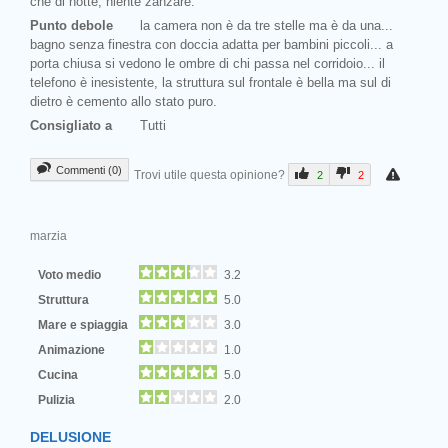
che di notte, niente zanzare.
Punto debole
la camera non è da tre stelle ma è da una...
bagno senza finestra con doccia adatta per bambini piccoli... a
porta chiusa si vedono le ombre di chi passa nel corridoio... il
telefono è inesistente, la struttura sul frontale è bella ma sul di
dietro è cemento allo stato puro.
Consigliato a
Tutti
Commenti (0)
Trovi utile questa opinione?
2
2
marzia
Voto medio
3.2
Struttura
5.0
Mare e spiaggia
3.0
Animazione
1.0
Cucina
5.0
Pulizia
2.0
DELUSIONE