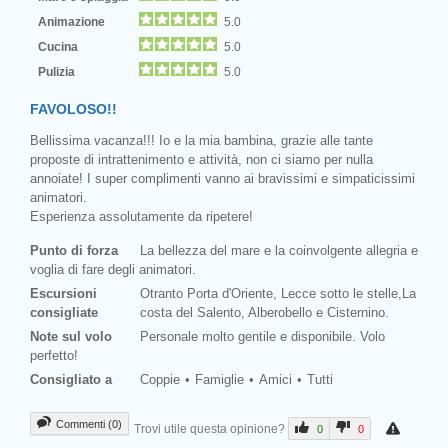
Animazione
5.0
Cucina
5.0
Pulizia
5.0
FAVOLOSO!!
Bellissima vacanza!!! Io e la mia bambina, grazie alle tante
proposte di intrattenimento e attività, non ci siamo per nulla
annoiate! I super complimenti vanno ai bravissimi e simpaticissimi
animatori.
Esperienza assolutamente da ripetere!
Punto di forza
La bellezza del mare e la coinvolgente allegria e
voglia di fare degli animatori.
Escursioni
Otranto Porta d'Oriente, Lecce sotto le stelle,La
consigliate
costa del Salento, Alberobello e Cisternino.
Note sul volo
Personale molto gentile e disponibile. Volo
perfetto!
Consigliato a
Coppie
Famiglie
Amici
Tutti
Commenti (0)
Trovi utile questa opinione?
0
0