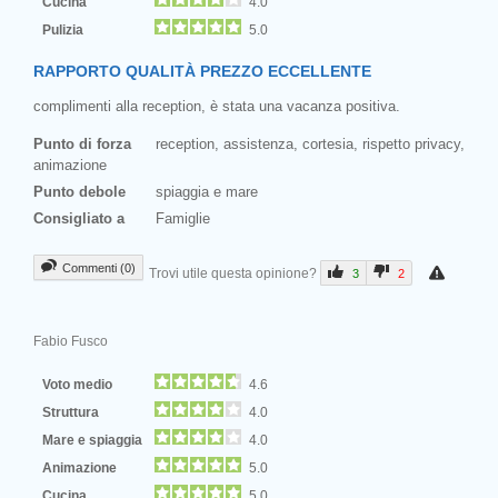
Cucina
4.0
Pulizia
5.0
RAPPORTO QUALITÀ PREZZO ECCELLENTE
complimenti alla reception, è stata una vacanza positiva.
Punto di forza
reception, assistenza, cortesia, rispetto privacy,
animazione
Punto debole
spiaggia e mare
Consigliato a
Famiglie
Commenti (0)
Trovi utile questa opinione?
3
2
Fabio Fusco
Voto medio
4.6
Struttura
4.0
Mare e spiaggia
4.0
Animazione
5.0
Cucina
5.0