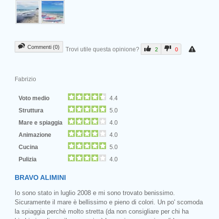
Commenti (0)
Trovi utile questa opinione?
2
0
Fabrizio
Voto medio
4.4
Struttura
5.0
Mare e spiaggia
4.0
Animazione
4.0
Cucina
5.0
Pulizia
4.0
BRAVO ALIMINI
Io sono stato in luglio 2008 e mi sono trovato benissimo.
Sicuramente il mare è bellissimo e pieno di colori. Un po' scomoda
la spiaggia perchè molto stretta (da non consigliare per chi ha