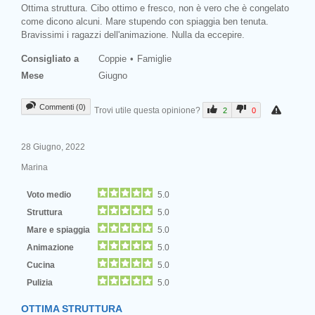
Ottima struttura. Cibo ottimo e fresco, non è vero che è congelato
come dicono alcuni. Mare stupendo con spiaggia ben tenuta.
Bravissimi i ragazzi dell'animazione. Nulla da eccepire.
Consigliato a
Coppie
Famiglie
Mese
Giugno
Commenti (0)
Trovi utile questa opinione?
2
0
28 Giugno, 2022
Marina
Voto medio
5.0
Struttura
5.0
Mare e spiaggia
5.0
Animazione
5.0
Cucina
5.0
Pulizia
5.0
OTTIMA STRUTTURA