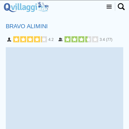
BRAVO ALIMINI
4.2
3.4
(
77
)