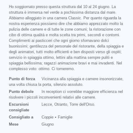
Ho soggiornato presso questa struttura dal 10 al 24 giugno. La
struttura è immersa nel verde a pochissima distanza dal mare.
Abbiamo alloggiato in una camera Classic. Per quanto riguarda la
nostra esperienza possiamo dire che abbiamo apprezzato molto la
pulizia delle camere e di tutte le zone comuni; la ristorazione con
cibo di ottima qualità e molta scelta tra primi, secondi e contorni.
Complimenti ai pasticceri che ogni giorno sfornavano dolci
buonissimi; gentilezza del personale del ristorante, della spiaggia e
degli animatori, tutti molto efficienti e ben disposti verso gli ospiti;
servizio in spiaggia ottimo, lettini alla mattina sempre puliti e
spiaggia bellissima; ragazzi animazione bravi e mai invadenti. Nel
complesso voto: ottimo. Ci torneremo.
Punto di forza
Vicinanza alla spiaggia e camere insonorizzate,
una volta chiusa la porta, silenzio assoluto.
Punto debole
In reception ci vorrebbe maggiore efficienza nel
risolvere i piccoli inconvenienti relativi alle camere.
Escursioni
Lecce, Otranto, Torre dell'Orso.
consigliate
Consigliato a
Coppie
Famiglie
Mese
Giugno