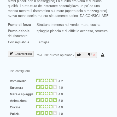
bimbi piccoli con il passeggino).La cucina era varia e di buona
qualità. La struttura del ristorante assomigliava un po' ad una
mensa mentre il ristorantino sul mare (aperto solo a mezzogiorno)
aveva meno scelta ma era sicuramente carino. DA CONSIGLIARE
Punto di forza
Struttura immersa nel verde, mare, cucina
Punto debole
spiaggia piccola e di difficile accesso, struttura
del ristorante,
Consigliato a
Famiglie
Commenti (0)
Trovi utile questa opinione?
0
0
luisa castiglioni
Voto medio
4.2
Struttura
4.0
Mare e spiaggia
4.0
Animazione
5.0
Cucina
4.0
Pulizia
4.0