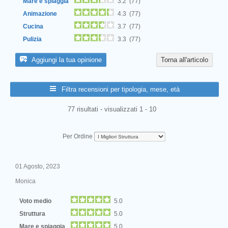
Mare e spiaggia
3.2 (77)
Animazione
4.3 (77)
Cucina
3.7 (77)
Pulizia
3.3 (77)
Aggiungi la tua opinione
Torna all'articolo
Filtra recensioni per tipologia, mese, età
77 risultati - visualizzati 1 - 10
Per Ordine
01 Agosto, 2023
Monica
Voto medio
5.0
Struttura
5.0
Mare e spiaggia
5.0