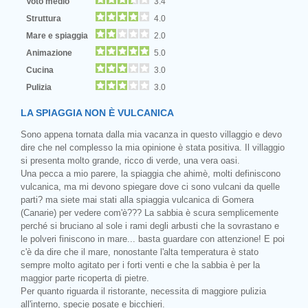
Voto medio
3.4
Struttura
4.0
Mare e spiaggia
2.0
Animazione
5.0
Cucina
3.0
Pulizia
3.0
LA SPIAGGIA NON È VULCANICA
Sono appena tornata dalla mia vacanza in questo villaggio e devo
dire che nel complesso la mia opinione è stata positiva. Il villaggio
si presenta molto grande, ricco di verde, una vera oasi.
Una pecca a mio parere, la spiaggia che ahimè, molti definiscono
vulcanica, ma mi devono spiegare dove ci sono vulcani da quelle
parti? ma siete mai stati alla spiaggia vulcanica di Gomera
(Canarie) per vedere com'è??? La sabbia è scura semplicemente
perché si bruciano al sole i rami degli arbusti che la sovrastano e
le polveri finiscono in mare... basta guardare con attenzione! E poi
c'è da dire che il mare, nonostante l'alta temperatura è stato
sempre molto agitato per i forti venti e che la sabbia è per la
maggior parte ricoperta di pietre.
Per quanto riguarda il ristorante, necessita di maggiore pulizia
all'interno, specie posate e bicchieri.