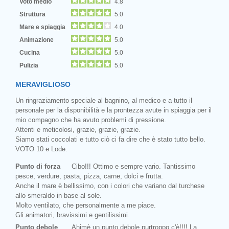
Voto medio
4.8
Struttura
5.0
Mare e spiaggia
4.0
Animazione
5.0
Cucina
5.0
Pulizia
5.0
MERAVIGLIOSO
Un ringraziamento speciale al bagnino, al medico e a tutto il
personale per la disponibilità e la prontezza avute in spiaggia per il
mio compagno che ha avuto problemi di pressione.
Attenti e meticolosi, grazie, grazie, grazie.
Siamo stati coccolati e tutto ciò ci fa dire che è stato tutto bello.
VOTO 10 e Lode.
Punto di forza
Cibo!!! Ottimo e sempre vario. Tantissimo
pesce, verdure, pasta, pizza, carne, dolci e frutta.
Anche il mare è bellissimo, con i colori che variano dal turchese
allo smeraldo in base al sole.
Molto ventilato, che personalmente a me piace.
Gli animatori, bravissimi e gentilissimi.
Punto debole
Ahimè un punto debole purtroppo c'è!!!! La