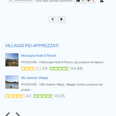
Trovi utile questa opinione?
4
2
Prev
VILLAGGI PIÙ APPREZZATI
Messapia Hotel & Resort
POSIZIONE - Il Messapia Hotel & Resort, già proposto da Alpitour...
3.0
4.6
(
10
)
Blu Salento Village
POSIZIONE - Il Blu Salento Village, villaggio turistico proposto dal
gruppo...
4.2
4.5
(
7
)