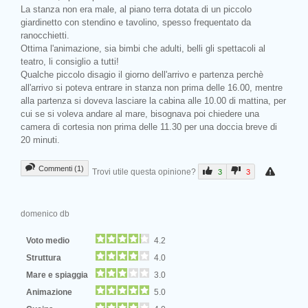
La stanza non era male, al piano terra dotata di un piccolo
giardinetto con stendino e tavolino, spesso frequentato da
ranocchietti.
Ottima l'animazione, sia bimbi che adulti, belli gli spettacoli al
teatro, li consiglio a tutti!
Qualche piccolo disagio il giorno dell'arrivo e partenza perchè
all'arrivo si poteva entrare in stanza non prima delle 16.00, mentre
alla partenza si doveva lasciare la cabina alle 10.00 di mattina, per
cui se si voleva andare al mare, bisognava poi chiedere una
camera di cortesia non prima delle 11.30 per una doccia breve di
20 minuti.
Commenti (1)
Trovi utile questa opinione?
3
3
domenico db
Voto medio
4.2
Struttura
4.0
Mare e spiaggia
3.0
Animazione
5.0