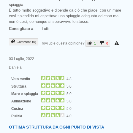
spiaggia.
È tutto molto soggettivo e dipende da ciò che piace, con un mare
così splendido mi aspettavo una spiaggia adeguata ad esso ma
non è così, comunque si sopravvive lo stesso.
Consigliato a
Tutti
Commenti (0)
Trovi utile questa opinione?
1
0
03 Luglio, 2022
Daniela
Voto medio
4.8
Struttura
5.0
Mare e spiaggia
5.0
Animazione
5.0
Cucina
5.0
Pulizia
4.0
OTTIMA STRUTTURA DA OGNI PUNTO DI VISTA