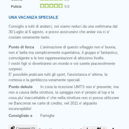
Pulizia
5.0
UNA VACANZA SPECIALE
Consiglio a tutti di andarci, noi siamo reduci da una settimana dal
30 Luglio al 6 agosto, e posso assicurarvi che andar via ci e'
costato veramente tanto.
Punto di forza
L'animazione di questo villaggio non e' buona,
non e' bella ma semplicemente superlativa, il gruppo e' fantastico,
coinvolgente e le loro rappresentazioni di altissimo livello.
I vostri figli si divertiranno un mondo e voi sarete piacevolmente
sorpresi.
E' possibile praticare tutti gli sport, l'assistanza e' ottima, la
cortesia e la gentilezza veramente speciali.
Punto debole
In zona la ricezione UMTS non e' presente, ma
non a causa della struttura, la spiaggia non e' prorpio al top e la
cosa piu' inaccettabile e' che nella struttura non si possa utilizzare
ne Bancomat ne carte di credito, nel 2011 e' alquanto
inconcepibile!
Consigliato a
Famiglie
Commenti (0)