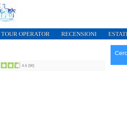
TOUR OPERATOR
RECENSIONI
ESTAT
Cerc
4.6
(
90
)