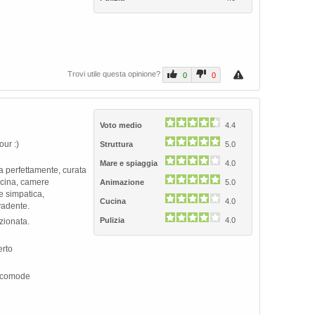
Trovi utile questa opinione?
0
0
Voto medio
4.4
our :)
Struttura
5.0
Mare e spiaggia
4.0
ta perfettamente, curata
ucina, camere
Animazione
5.0
e simpatica,
Cucina
4.0
vadente.
Pulizia
4.0
zionata.
erto
scomode