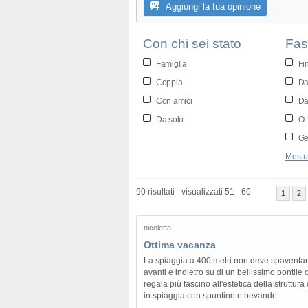
Aggiungi la tua opinione
Con chi sei stato
Fas
Famiglia
Fi
Coppia
Da
Con amici
Da
Da solo
Olt
Gen
Mostra
90 risultati - visualizzati 51 - 60
1
2
nicoletta
Ottima vacanza
La spiaggia a 400 metri non deve spaventare
avanti e indietro su di un bellissimo pontile og
regala più fascino all'estetica della struttura
in spiaggia con spuntino e bevande.