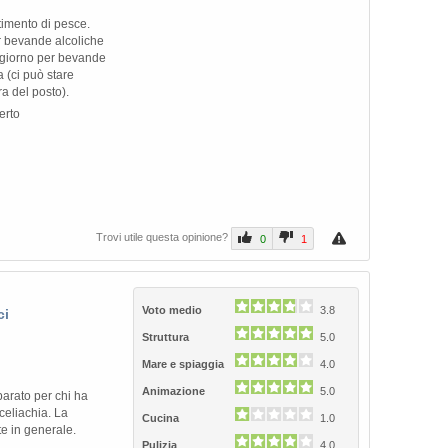
imento di pesce.
er bevande alcoliche
 giorno per bevande
 (ci può stare
a del posto).
erto
Trovi utile questa opinione?
0
1
Voto medio
3.8
ci
Struttura
5.0
Mare e spiaggia
4.0
Animazione
5.0
arato per chi ha
 celiachia. La
Cucina
1.0
te in generale.
Pulizia
4.0