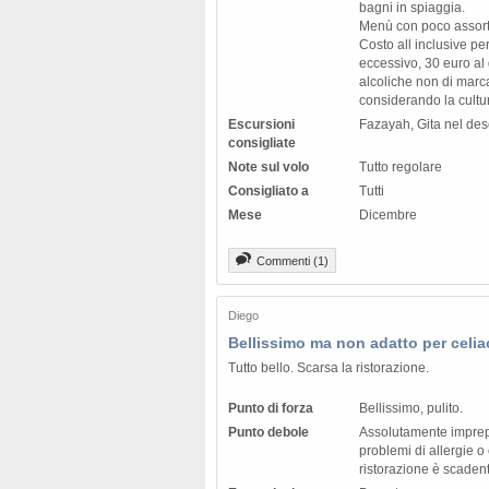
bagni in spiaggia.
Menù con poco assort
Costo all inclusive p
eccessivo, 30 euro al
alcoliche non di marca
considerando la cultur
Escursioni
Fazayah, Gita nel des
consigliate
Note sul volo
Tutto regolare
Consigliato a
Tutti
Mese
Dicembre
Commenti (1)
Diego
Bellissimo ma non adatto per celia
Tutto bello. Scarsa la ristorazione.
Punto di forza
Bellissimo, pulito.
Punto debole
Assolutamente imprep
problemi di allergie o
ristorazione è scaden