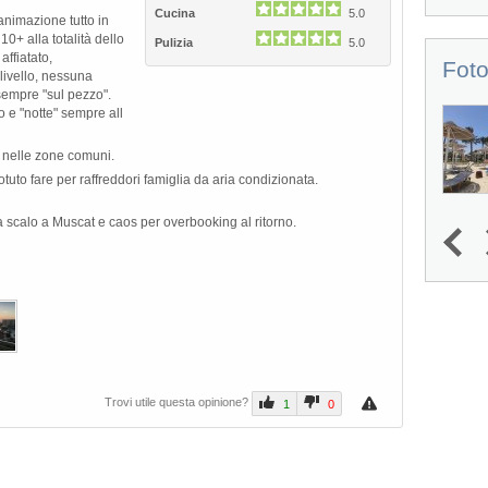
Cucina
5.0
 animazione tutto in
10+ alla totalità dello
Pulizia
5.0
affiatato,
Foto
 livello, nessuna
empre "sul pezzo".
 e "notte" sempre all
a nelle zone comuni.
uto fare per raffreddori famiglia da aria condizionata.
a scalo a Muscat e caos per overbooking al ritorno.
1
2
3
4
Next
Trovi utile questa opinione?
1
0