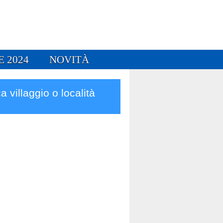
E 2024
NOVITÀ
a villaggio o località