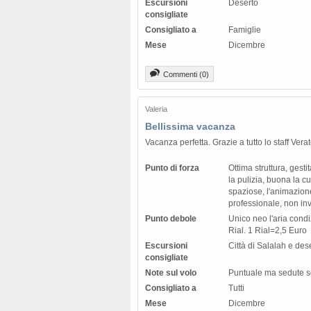
Escursioni
Deserto
consigliate
Consigliato a
Famiglie
Mese
Dicembre
Commenti (0)
Valeria
Bellissima vacanza
Vacanza perfetta. Grazie a tutto lo staff Verat
Punto di forza
Ottima struttura, gesti
la pulizia, buona la c
spaziose, l'animazion
professionale, non in
Punto debole
Unico neo l'aria condi
Rial. 1 Rial=2,5 Euro
Escursioni
Città di Salalah e des
consigliate
Note sul volo
Puntuale ma sedute 
Consigliato a
Tutti
Mese
Dicembre