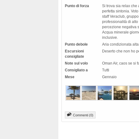
Punto di forza
Si trova sia relax che
perfetta sintonia. Voto 
staff Veraclub, gruppo 
professionalità di alto
percezione negativa s
Acqua minerale giorno
inclusive.
Punto debole
Aria condizionata alt
Escursioni
Deserto che non ho pot
consigliate
Note sul volo
Oman Air, caos se si f
Consigliato a
Tutti
Mese
Gennaio
Commenti (0)