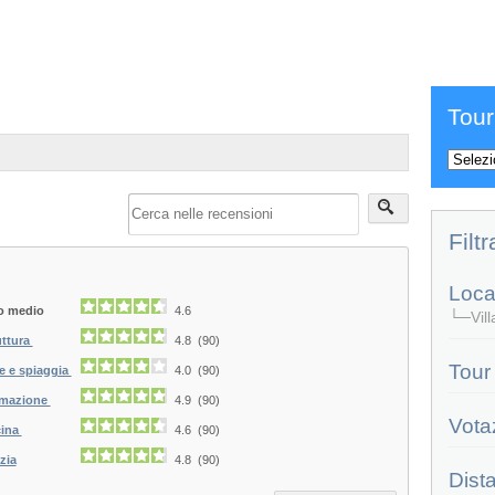
Tour
Filtr
Local
o medio
4.6
└─Vill
uttura
4.8 (90)
Tour
e e spiaggia
4.0 (90)
mazione
4.9 (90)
Vota
ina
4.6 (90)
zia
4.8 (90)
Dist