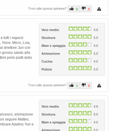
Trovi utile questa opinione?
0
0
Voto medio
4.6
 tutti i ragazzi
Struttura
5.0
 Yoice, Mirco, Lisa,
Mare e spiaggia
4.0
l direttore Juri con
 grosso saluto alla
Animazione
5.0
imi primi piatti dello
Cucina
4.0
Pulizia
5.0
Trovi utile questa opinione?
1
0
Voto medio
4.8
Francesco, animazione
Struttura
5.0
poi seguire Matteo,
Mare e spiaggia
4.0
nticare Aladino Yuri e
Animazione
5.0