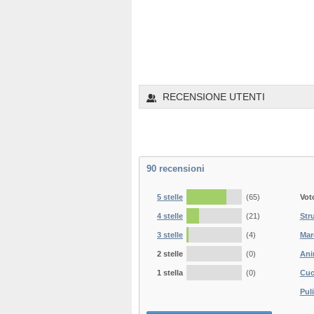
RECENSIONE UTENTI
90
recensioni
5 stelle
(65)
Vot
4 stelle
(21)
Str
3 stelle
(4)
Mar
2 stelle
(0)
Ani
1 stella
(0)
Cuc
Puli