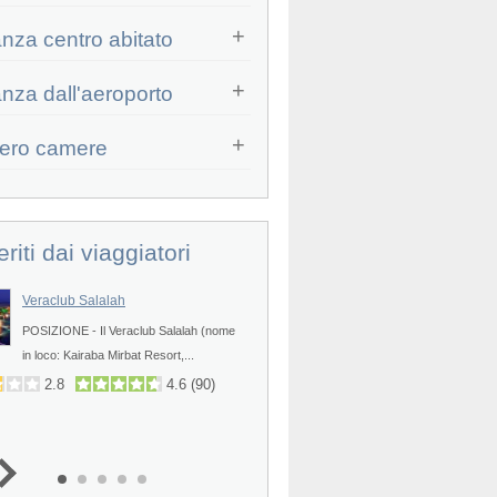
anza centro abitato
Prev
anza dall'aeroporto
ero camere
eriti dai viaggiatori
Veraclub Salalah
Barcelo Mussanah Resort
POSIZIONE - Il Veraclub Salalah (nome
POSIZIONE - Il Barcelo Mussan
Prev
in loco: Kairaba Mirbat Resort,...
Resort (ex iGV Club Millennium R
2.8
4.6
(
90
)
4.2
4.6
(