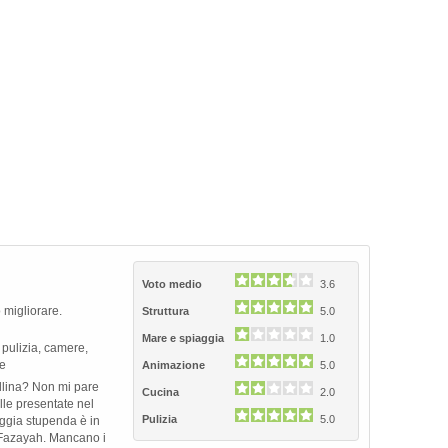
Next
Voto medio
3.6
 migliorare.
Struttura
5.0
Mare e spiaggia
1.0
 pulizia, camere,
ne
Animazione
5.0
llina? Non mi pare
Cucina
2.0
lle presentate nel
Pulizia
5.0
aggia stupenda è in
 Fazayah. Mancano i