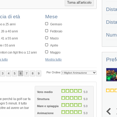
Torna all'articolo
Dist
cia di età
Mese
Dist
no a 25 anni
Gennaio
 26 a 40 anni
Febbraio
Num
 41 a 55 anni
Marzo
re i 55 anni
Aprile
itori con figli fino a 12 anni
Maggio
Pref
 tutto
Mostra tutto
Juweira Boutique Hotel
Per Ordine
3
4
5
6
7
8
9
POSIZIONE - Il Juweira Boutique Hotel,
proposto da Alpitour, è un...
4.2
(
1
)
Voto medio
5.0
 perché la golf car fa
Struttura
5.0
ni 5 minuti. Il tutto
Mare e spiaggia
5.0
 oltre ad avere un bar
Animazione
5.0
1
2
3
4
5