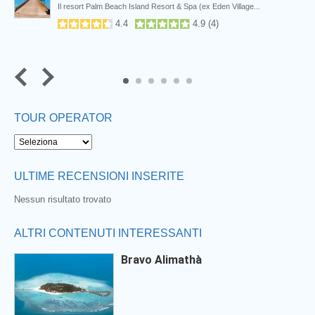
Il resort Palm Beach Island Resort & Spa (ex Eden Village...
4.4
4.9
(
4
)
5
6
TOUR OPERATOR
ULTIME RECENSIONI INSERITE
Nessun risultato trovato
ALTRI CONTENUTI INTERESSANTI
Bravo Alimathà