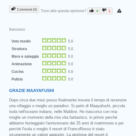
Commenti (0)
Trovi utile questa opinione?
4
1
francesco
Voto medio
5.0
Struttura
5.0
Mare e spiaggia
5.0
Animazione
5.0
Cucina
5.0
Pulizia
5.0
GRAZIE MAAYAFUSHI
Dopo circa due mesi posso finalmente trovare il tempo di recensire
una villaggio o meglio un paradiso. Si parlo di Maayafushi, piccola
isola nell'oceano indiano, nelle Maldive. Ho trascorso con mia
moglie un momento della mia vita fantastico, in primis perché
abbiamo festeggiato l'anniversario dei 25 anni di matrimonio e poi
perché l'isola o meglio il resort di FrancoRosso è stato
sicuramente un valore aggiunto. La gestione del resort è