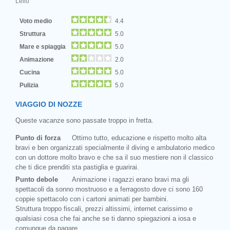
Lello
Voto medio
4.4
Struttura
5.0
Mare e spiaggia
5.0
Animazione
2.0
Cucina
5.0
Pulizia
5.0
VIAGGIO DI NOZZE
Queste vacanze sono passate troppo in fretta.
Punto di forza
Ottimo tutto, educazione e rispetto molto alta
bravi e ben organizzati specialmente il diving e ambulatorio medico
con un dottore molto bravo e che sa il suo mestiere non il classico
che ti dice prenditi sta pastiglia e guarirai.
Punto debole
Animazione i ragazzi erano bravi ma gli
spettacoli da sonno mostruoso e a ferragosto dove ci sono 160
coppie spettacolo con i cartoni animati per bambini.
Struttura troppo fiscali, prezzi altissimi, internet carissimo e
qualsiasi cosa che fai anche se ti danno spiegazioni a iosa e
comunque da pagare.