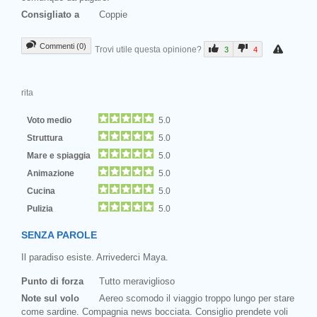
Consigliato a
Coppie
Commenti (0)
Trovi utile questa opinione?
3
4
rita
Voto medio
5.0
Struttura
5.0
Mare e spiaggia
5.0
Animazione
5.0
Cucina
5.0
Pulizia
5.0
SENZA PAROLE
Il paradiso esiste. Arrivederci Maya.
Punto di forza
Tutto meraviglioso
Note sul volo
Aereo scomodo il viaggio troppo lungo per stare
come sardine. Compagnia news bocciata. Consiglio prendete voli