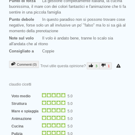
Punto di forza
La gestione completamente italiana, la cucina
buonissima, il mare con dei colori fantastici e l'animazione che ti fa
sentire in una piccola famiglia
Punto debole
In questo paradiso non si possono trovare cose
negative, forse solo un all invlusive un po' "falso" ma lo si sa già al
momento della prenotazione
Note sul volo
Il volo è andato bene, tranne lo scalo sia
all'andata che al ritono
Consigliato a
Coppie
Commenti (0)
Trovi utile questa opinione?
3
1
claudio cicetti
Voto medio
5.0
Struttura
5.0
Mare e spiaggia
5.0
Animazione
5.0
Cucina
5.0
Pulizia
5.0