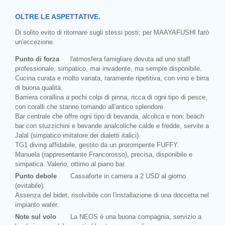
OLTRE LE ASPETTATIVE.
Di solito evito di ritornare sugli stessi posti; per MAAYAFUSHI farò
un'eccezione.
Punto di forza
l'atmosfera famigliare dovuta ad uno staff
professionale, simpatico, mai invadente, ma sempre disponibile.
Cucina curata e molto variata, raramente ripetitiva, con vino e birra
di buona qualità.
Barriera corallina a pochi colpi di pinna, ricca di ogni tipo di pesce,
con coralli che stanno tornando all'antico splendore.
Bar centrale che offre ogni tipo di bevanda, alcolica e non; beach
bar con stuzzichini e bevande analcoliche calde e fredde, servite a
Jalal (simpatico imitatore dei dialetti italici).
TG1 diving affidabile, gestito da un prorompente FUFFY.
Manuela (rappresentante Francorosso), precisa, disponibile e
simpatica. Valerio, ottimo al piano bar.
Punto debole
Cassaforte in camera a 2 USD al giorno
(evitabile).
Assenza del bidet, risolvibile con l'installazione di una doccetta nel
impianto water.
Note sul volo
La NEOS è una buona compagnia, servizio a