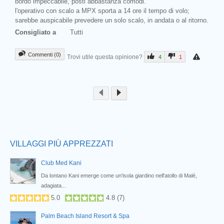
bordo impeccabile, posti abbastanza comodi.
l'operativo con scalo a MPX sporta a 14 ore il tempo di volo;
sarebbe auspicabile prevedere un solo scalo, in andata o al ritorno.
Consigliato a
Tutti
Commenti (0)
Trovi utile questa opinione?
4
1
Prev
VILLAGGI PIÙ APPREZZATI
Club Med Kani
di
Da lontano Kani emerge come un'isola giardino nell'atollo di Malé,
adagiata...
5.0
4.8
(
7
)
Palm Beach Island Resort & Spa