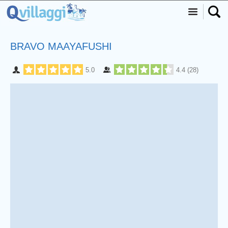
BRAVO MAAYAFUSHI
5.0
4.4
(
28
)