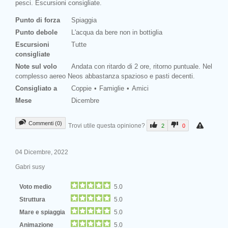
pesci. Escursioni consigliate.
Punto di forza
Spiaggia
Punto debole
L'acqua da bere non in bottiglia
Escursioni
Tutte
consigliate
Note sul volo
Andata con ritardo di 2 ore, ritorno puntuale. Nel
complesso aereo Neos abbastanza spazioso e pasti decenti.
Consigliato a
Coppie
Famiglie
Amici
Mese
Dicembre
Commenti (0)
Trovi utile questa opinione?
2
0
04 Dicembre, 2022
Gabri susy
Voto medio
5.0
Struttura
5.0
Mare e spiaggia
5.0
Animazione
5.0