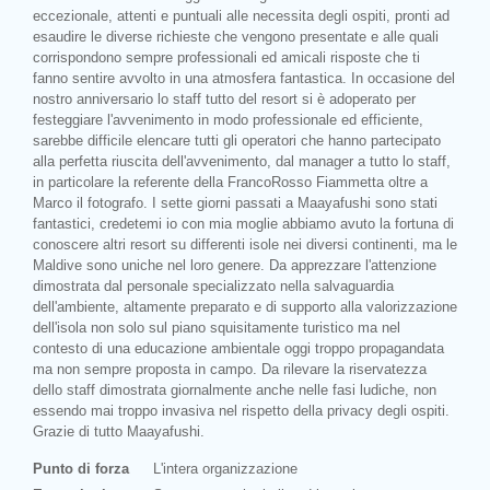
eccezionale, attenti e puntuali alle necessita degli ospiti, pronti ad
esaudire le diverse richieste che vengono presentate e alle quali
corrispondono sempre professionali ed amicali risposte che ti
fanno sentire avvolto in una atmosfera fantastica. In occasione del
nostro anniversario lo staff tutto del resort si è adoperato per
festeggiare l'avvenimento in modo professionale ed efficiente,
sarebbe difficile elencare tutti gli operatori che hanno partecipato
alla perfetta riuscita dell'avvenimento, dal manager a tutto lo staff,
in particolare la referente della FrancoRosso Fiammetta oltre a
Marco il fotografo. I sette giorni passati a Maayafushi sono stati
fantastici, credetemi io con mia moglie abbiamo avuto la fortuna di
conoscere altri resort su differenti isole nei diversi continenti, ma le
Maldive sono uniche nel loro genere. Da apprezzare l'attenzione
dimostrata dal personale specializzato nella salvaguardia
dell'ambiente, altamente preparato e di supporto alla valorizzazione
dell'isola non solo sul piano squisitamente turistico ma nel
contesto di una educazione ambientale oggi troppo propagandata
ma non sempre proposta in campo. Da rilevare la riservatezza
dello staff dimostrata giornalmente anche nelle fasi ludiche, non
essendo mai troppo invasiva nel rispetto della privacy degli ospiti.
Grazie di tutto Maayafushi.
Punto di forza
L'intera organizzazione