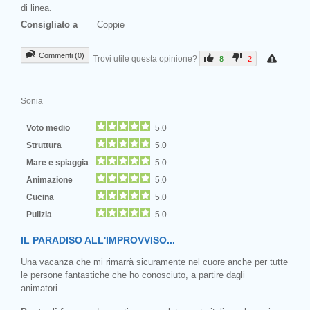
di linea.
Consigliato a
Coppie
Commenti (0)
Trovi utile questa opinione?
8
2
Sonia
Voto medio
5.0
Struttura
5.0
Mare e spiaggia
5.0
Animazione
5.0
Cucina
5.0
Pulizia
5.0
IL PARADISO ALL'IMPROVVISO...
Una vacanza che mi rimarrà sicuramente nel cuore anche per tutte
le persone fantastiche che ho conosciuto, a partire dagli
animatori...