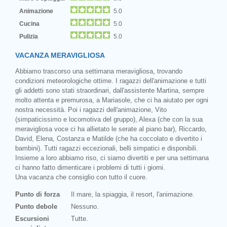
Animazione
5.0
Cucina
5.0
Pulizia
5.0
VACANZA MERAVIGLIOSA
Abbiamo trascorso una settimana meravigliosa, trovando
condizioni meteorologiche ottime. I ragazzi dell'animazione e tutti
gli addetti sono stati straordinari, dall'assistente Martina, sempre
molto attenta e premurosa, a Mariasole, che ci ha aiutato per ogni
nostra necessità. Poi i ragazzi dell'animazione, Vito
(simpaticissimo e locomotiva del gruppo), Alexa (che con la sua
meravigliosa voce ci ha allietato le serate al piano bar), Riccardo,
David, Elena, Costanza e Matilde (che ha coccolato e divertito i
bambini). Tutti ragazzi eccezionali, belli simpatici e disponibili.
Insieme a loro abbiamo riso, ci siamo divertiti e per una settimana
ci hanno fatto dimenticare i problemi di tutti i giorni.
Una vacanza che consiglio con tutto il cuore.
Punto di forza
Il mare, la spiaggia, il resort, l'animazione.
Punto debole
Nessuno.
Escursioni
Tutte.